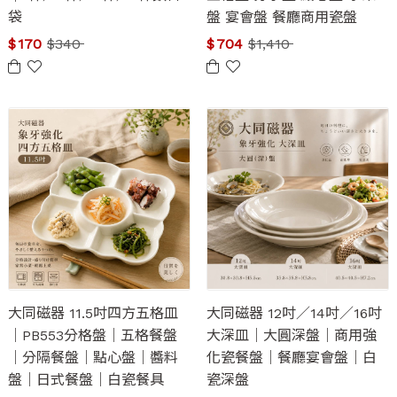
袋
盤 宴會盤 餐廳商用瓷盤
$
170
$
340
$
704
$
1,410
大同磁器 11.5吋四方五格皿
大同磁器 12吋／14吋／16吋
｜PB553分格盤｜五格餐盤
大深皿｜大圓深盤｜商用強
｜分隔餐盤｜點心盤｜醬料
化瓷餐盤｜餐廳宴會盤｜白
盤｜日式餐盤｜白瓷餐具
瓷深盤