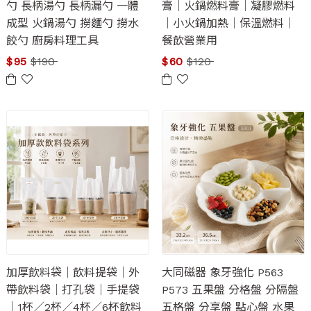
勺 長柄湯勺 長柄漏勺 一體
膏｜火鍋燃料膏｜凝膠燃料
成型 火鍋湯勺 撈麵勺 撈水
｜小火鍋加熱｜保溫燃料｜
餃勺 廚房料理工具
餐飲營業用
$
95
$
190
$
60
$
120
加厚飲料袋｜飲料提袋｜外
大同磁器 象牙強化 P563
帶飲料袋｜打孔袋｜手提袋
P573 五果盤 分格盤 分隔盤
｜1杯／2杯／4杯／6杯飲料
五格盤 分享盤 點心盤 水果