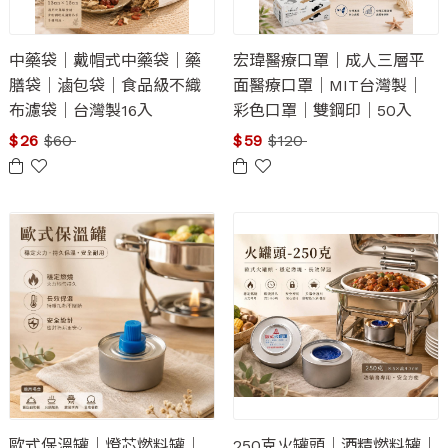
中藥袋｜戴帽式中藥袋｜藥
宏瑋醫療口罩｜成人三層平
膳袋｜滷包袋｜食品級不織
面醫療口罩｜MIT台灣製｜
布濾袋｜台灣製16入
彩色口罩｜雙鋼印｜50入
$
26
$
60
$
59
$
120
歐式保溫罐｜燈芯燃料罐｜
250克火罐頭｜酒精燃料罐｜