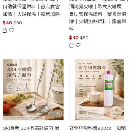
自助餐保溫燃料｜飯店宴會
酒精膏火罐｜歐式火罐頭｜
加熱｜火鍋保溫｜露營加熱
自助餐保溫燃料｜宴會保溫
罐｜火鍋加熱燃料｜露營燃
$
40
$
80
料
$
40
$
80
Oki真新 304不鏽鋼湯勺 漏
安全牌燃料膏900cc｜酒精