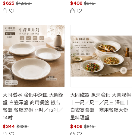
$
625
$
1,250
$
406
$
815
大同磁器 強化中深皿 大圓深
大同磁器 象牙強化 大圓深盤
盤 白瓷深盤 商用餐盤 飯店
｜一尺／尺二／尺三 深皿｜
餐盤 餐廳瓷盤 11吋／12吋／
白瓷宴會盤｜商用餐廳大份
14吋
量料理盤
$
344
$
688
$
406
$
815