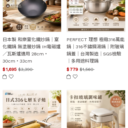
日本製 和樂窒化鐵炒鍋｜窒
PERFECT 理想 極緻316萬能
化鐵鍋 無塗層炒鍋 IH電磁爐
鍋｜316不鏽鋼湯鍋｜附玻璃
／瓦斯爐適用 28cm・
鍋蓋｜台灣製造｜SGS檢驗
30cm・33cm
｜多用途料理鍋
$
1,695
$
3,390
$
779
$
1,560