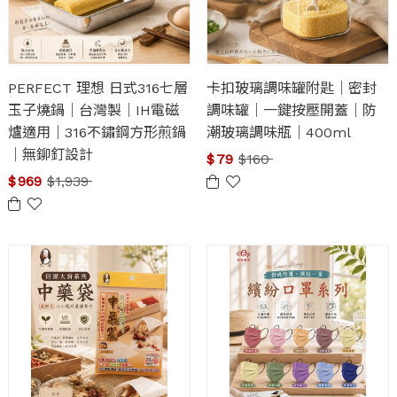
PERFECT 理想 日式316七層
卡扣玻璃調味罐附匙｜密封
玉子燒鍋｜台灣製｜IH電磁
調味罐｜一鍵按壓開蓋｜防
爐適用｜316不鏽鋼方形煎鍋
潮玻璃調味瓶｜400ml
｜無鉚釘設計
$
79
$
160
$
969
$
1,939