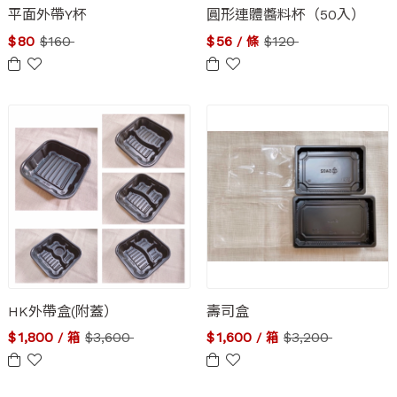
平面外帶Y杯
圓形連體醬料杯（50入）
$
80
$
160
$
56
$
120
/ 條
HK外帶盒(附蓋）
壽司盒
$
1,800
$
3,600
$
1,600
$
3,200
/ 箱
/ 箱