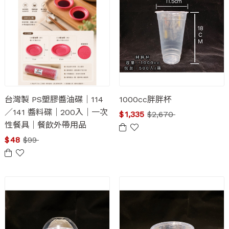
台灣製 PS塑膠醬油碟｜114
1000cc胖胖杯
／141 醬料碟｜200入｜一次
$
1,335
$
2,670
性餐具｜餐飲外帶用品
$
48
$
99