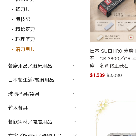
臻刀具
陳枝記
精選廚刀
料理剪刀
磨刀用具
日本 SUEHIRO 末廣
石｜CR-3800／CR
座＋名倉修正砥石
餐廚用品／廚房用品
$
1,539
$
3,080
日本製生活/餐廚用品
玻璃杯具/器具
竹木餐具
餐飲耗材／開店用品
宴會／Buffet／外燴用品