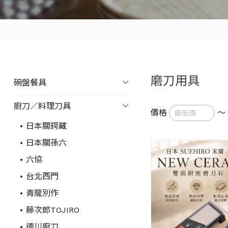
磨刀用具
碗盤餐具
廚刀／料理刀具
價格
～
日本關鍔藏
日本關孫六
六協
台北西門
青龍別作
藤次郎TOJIRO
德川廚刀