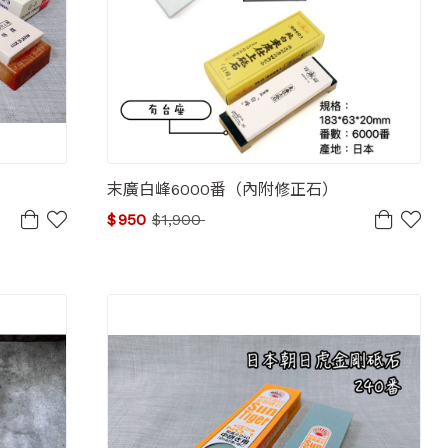
末廣白峰6000番（內附修正石）
$
950
$
1,900