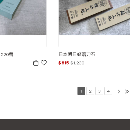
 220番
日本朝日蝶磨刀石
$
615
$
1,230
1
2
3
4