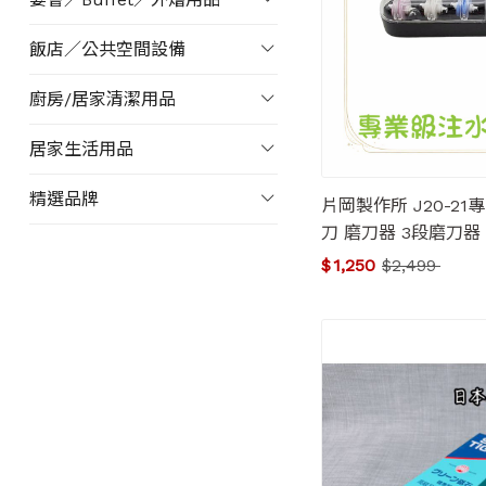
飯店／公共空間設備
廚房/居家清潔用品
居家生活用品
精選品牌
片岡製作所 J20-2
刀 磨刀器 3段磨刀器
$
1,250
$
2,499