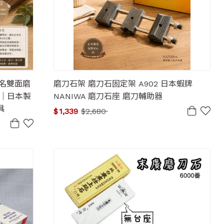
聯名雙面磨
磨刀石架 磨刀石固定架 A902 日本蝦牌
0番｜日本製
NANIWA 磨刀石座 磨刀輔助器
具
$
1,339
$
2,680