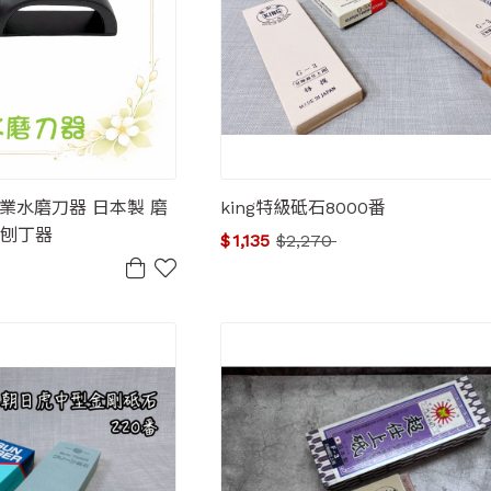
1專業水磨刀器 日本製 磨
king特級砥石8000番
 刨丁器
$
1,135
$
2,270