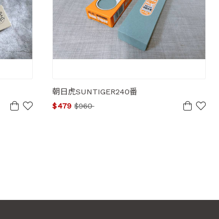
朝日虎SUNTIGER240番
$
479
$
960