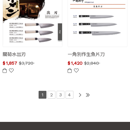
關菊水出刃
一角別作生魚片刀
$
1,857
$
3,720
$
1,420
$
2,840
1
2
3
4