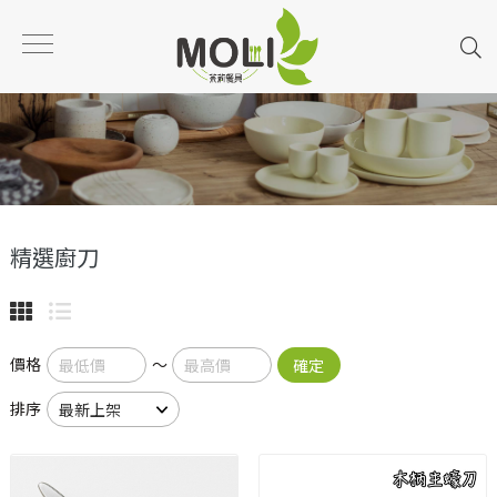
精選廚刀
價格
～
確定
排序