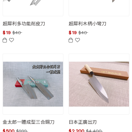
超犀利多功能削皮刀
超犀利木柄小彎刀
$
19
$
40
$
19
$
40
金太郎一體成型三合鋼刀
日本正廣出刃
$
500
$
999
$
2,200
$
4,400