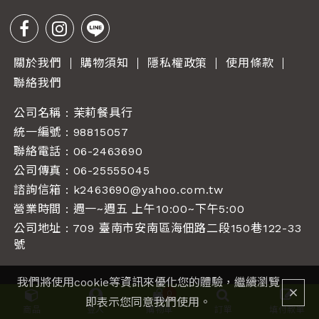
關於我們
購物須知
隱私權政策
使用條款
聯絡我們
公司名稱 : 茉莉餐具行
統一編號 : 98815057
聯絡電話 :
06-2463690
公司傳真 : 06-25555045
諮詢信箱 :
k2463690@yahoo.com.tw
營業時間 : 週一~週五 上午10:00~下午5:00
公司地址 : 709 臺南市安南區海佃路二段150巷122-33
號
我們將使用cookie等資訊來優化您的體驗，繼續瀏覽
0
即表示您同意我們使用。
商品
登入
購物車
訂單
填付款單