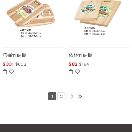
巧婦竹砧板
依林竹砧板
$
301
$
602
$
82
$
164
1
2