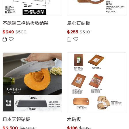
不銹鋼三格砧板收納架
烏心石砧板
$
249
$
500
$
255
$
510
日本天領砧板
木砧板
$
2,500
$
4,999
$
186
$
392