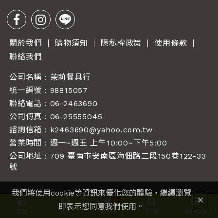
關於我們
購物須知
隱私權政策
使用條款
聯絡我們
公司名稱 : 茉莉餐具行
統一編號 : 98815057
聯絡電話 :
06-2463690
公司傳真 : 06-25555045
諮詢信箱 :
k2463690@yahoo.com.tw
營業時間 : 週一~週五 上午10:00~下午5:00
公司地址 : 709 臺南市安南區海佃路二段150巷122-33
號
我們將使用cookie等資訊來優化您的體驗，繼續瀏覽
0
即表示您同意我們使用。
商品
登入
購物車
訂單
填付款單