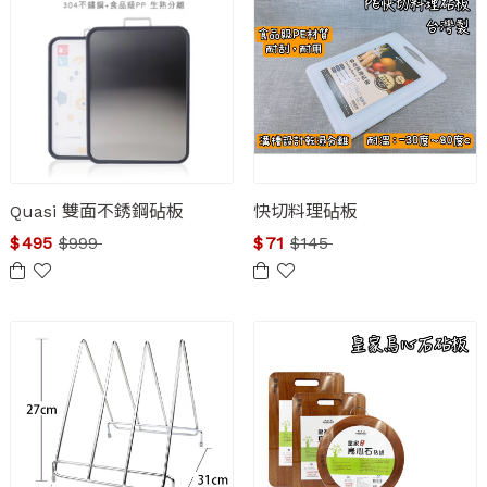
Quasi 雙面不銹鋼砧板
快切料理砧板
$
495
$
999
$
71
$
145