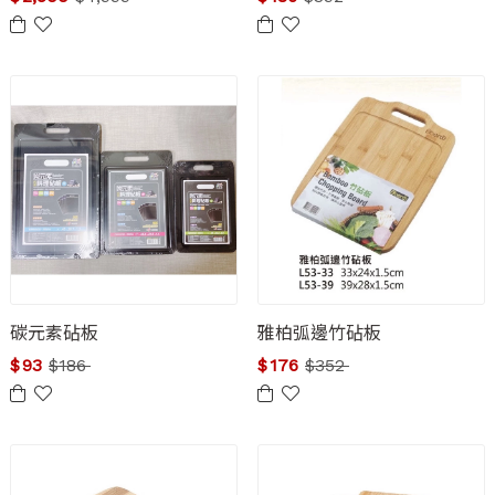
碳元素砧板
雅柏弧邊竹砧板
$
93
$
186
$
176
$
352