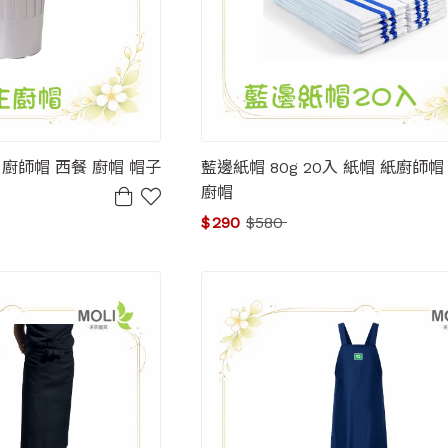
廚師帽 西餐 廚帽 帽子
藍邊紙帽 80g 20入 紙帽 紙廚師
廚帽
$
290
$
580