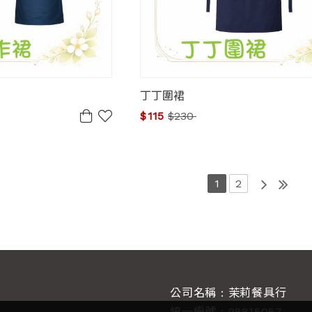
丁丁圍裙
$
115
$
230
1
2
公司名稱 : 茉莉餐具行
統一編號 : 98815057