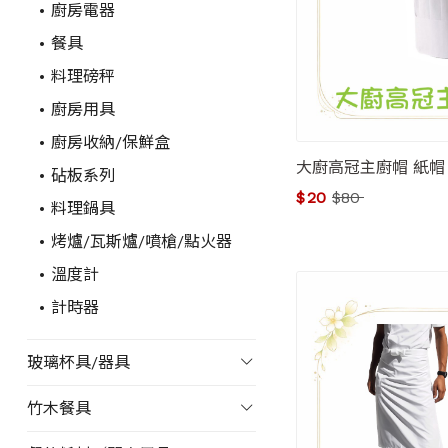
廚房電器
餐具
料理磅秤
廚房用具
廚房收納/保鮮盒
大廚高冠主廚帽 紙帽 
砧板系列
$
20
$
80
料理鍋具
烤爐/瓦斯爐/噴槍/點火器
溫度計
計時器
玻璃杯具/器具
竹木餐具