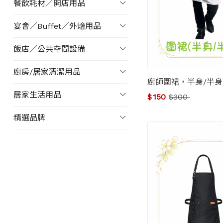
餐飲耗材／開店用品
宴會／Buffet／外燴用品
飯店／公共空間設備
廚房/居家清潔用品
廚師圍裙，半身/半
居家生活用品
$
150
$
300
精選品牌