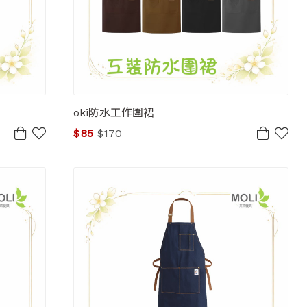
oki防水工作圍裙
$
85
$
170