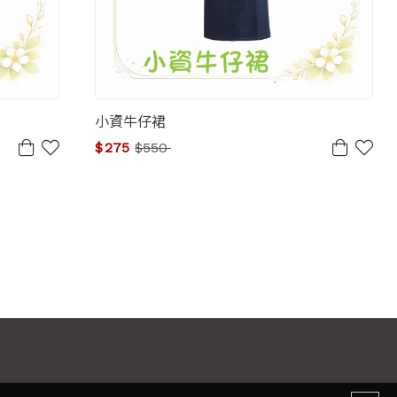
小資牛仔裙
$
275
$
550