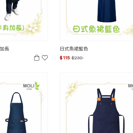
身加長
日式魚裙藍色
$
115
$
230