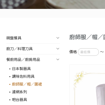
廚師服／帽／
碗盤餐具
廚刀／料理刀具
價格
～
餐廚用品／廚房用品
日本製器具
調味佐料用具
廚師服／帽／圍裙
濾網系列
吧台器具