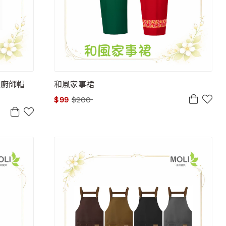
帽 廚師帽
和風家事裙
$
99
$
200