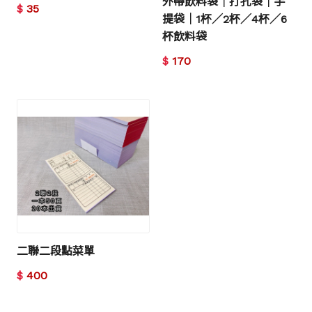
外帶飲料袋｜打孔袋｜手
$
35
提袋｜1杯／2杯／4杯／6
杯飲料袋
$
170
二聯二段點菜單
$
400