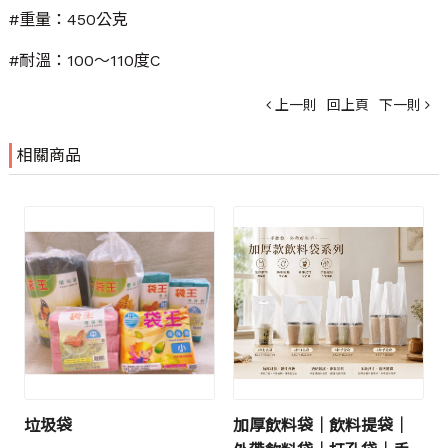
#重量：450公克
#耐溫：100～110度C
上一則
回上頁
下一則
相關商品
垃圾袋
加厚飲料袋｜飲料提袋｜